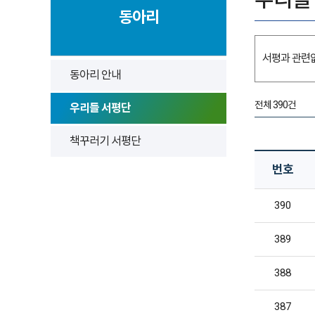
동아리
서평과 관련
동아리 안내
전체 390건
우리들 서평단
책꾸러기 서평단
우
번호
리
들
390
서
평
389
단
388
387