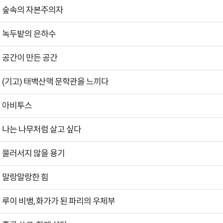
숲속의 자본주의자
녹두밭의 은하수
공간이 만든 공간
(기고) 태백산맥 문학관을 느끼다
아비투스
나는 나무처럼 살고 싶다
물러서지 않을 용기
말랑말랑한 힘
루이 비뱅, 화가가 된 파리의 우체부