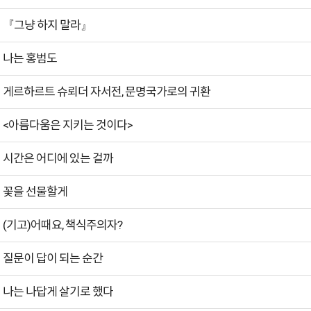
『그냥 하지 말라』
나는 홍범도
게르하르트 슈뢰더 자서전, 문명국가로의 귀환
<아름다움은 지키는 것이다>
시간은 어디에 있는 걸까
꽃을 선물할게
(기고)어때요, 책식주의자?
질문이 답이 되는 순간
나는 나답게 살기로 했다