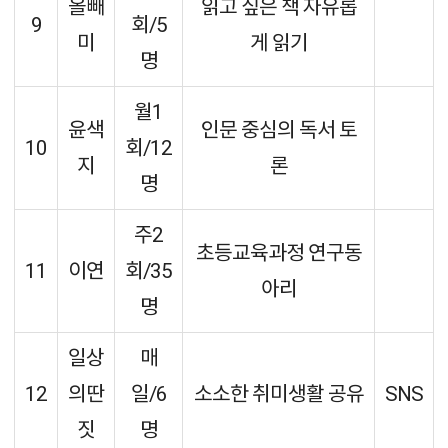
올빼
읽고 싶은 책 자유롭
9
회/5
미
게 읽기
명
월1
윤색
인문 중심의 독서 토
10
회/12
지
론
명
주2
초등교육과정 연구동
11
이연
회/35
아리
명
일상
매
12
의딴
일/6
소소한 취미생활 공유
SNS
짓
명