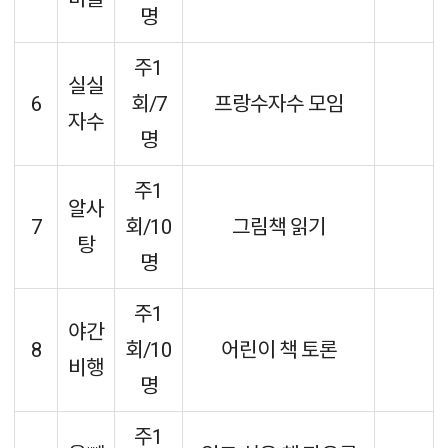
명
주1
실실
6
회/7
프랑수자수 모임
자수
명
주1
알사
7
회/10
그림책 읽기
탕
명
주1
야간
8
회/10
어린이 책 토론
비행
명
주1