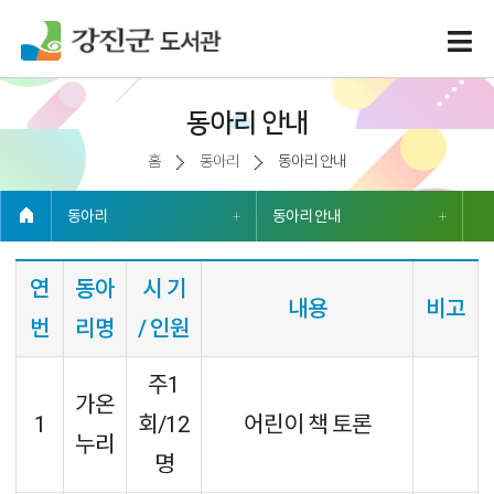
동아리 안내
홈
동아리
동아리 안내
동아리
동아리 안내
연
동아
시 기
내용
비고
번
리명
/ 인원
주1
가온
1
회/12
어린이 책 토론
누리
명