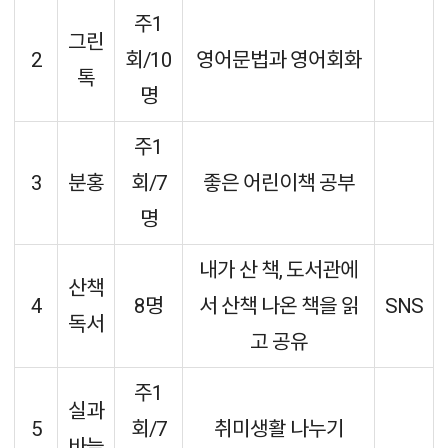
주1
그린
2
회/10
영어문법과 영어회화
톡
명
주1
3
분홍
회/7
좋은 어린이책 공부
명
내가 산 책, 도서관에
산책
4
8명
서 산책 나온 책을 읽
SNS
독서
고 공유
주1
실과
5
회/7
취미생활 나누기
바늘