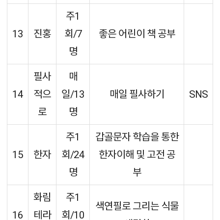
주1
13
진홍
회/7
좋은 어린이 책 공부
명
필사
매
14
적으
일/13
매일 필사하기
SNS
로
명
주1
갑골문자 학습을 통한
15
한자
회/24
한자이해 및 고전 공
명
부
화림
주1
색연필로 그리는 식물
16
테라
회/10