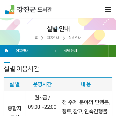
실별 안내
홈
이용안내
실별 안내
이용안내
실별 안내
실별 이용시간
실 별
운영시간
내 용
월~금 /
전 주제 분야의 단행본,
09:00∼22:00
종합자
향토, 참고, 연속간행물