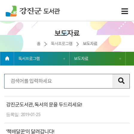
보도자료
홈
독서프로그램
보도자료
독서프로그램
보도자료
전체 111건
보
강진군도서관, 독서의 문을 두드리세요!
도
자
2019-01-25
료
‘책배달꾼’이 달려갑니다!