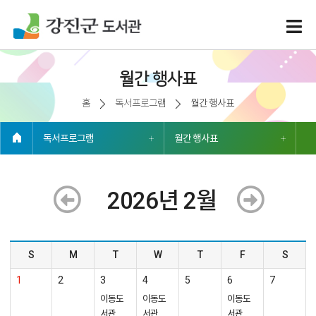
월간 행사표
홈
독서프로그램
월간 행사표
독서프로그램
월간 행사표
2026년 2월
2026
S
M
T
W
T
F
S
년
1
2
3
4
5
6
7
2
월
이동도
이동도
이동도
서관
서관
서관