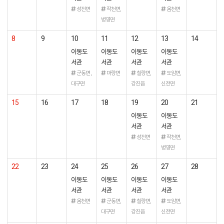
성전면
작천면,
옴천면
병영면
8
9
10
11
12
13
14
이동도
이동도
이동도
이동도
서관
서관
서관
서관
군동면 ,
마량면
칠량면,
도암면,
대구면
강진읍
신전면
15
16
17
18
19
20
21
이동도
이동도
서관
서관
성전면
작천면,
병영면
22
23
24
25
26
27
28
이동도
이동도
이동도
이동도
서관
서관
서관
서관
옴천면
군동면,
칠량면,
도암면,
대구면
강진읍
신전면