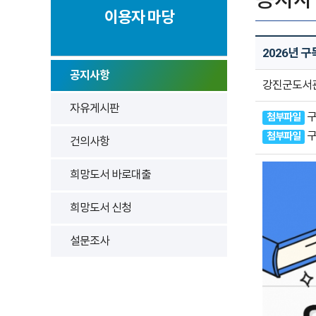
이용자 마당
2026년 구
공지사항
강진군도서
자유게시판
구
첨부파일
구
첨부파일
건의사항
희망도서 바로대출
희망도서 신청
설문조사