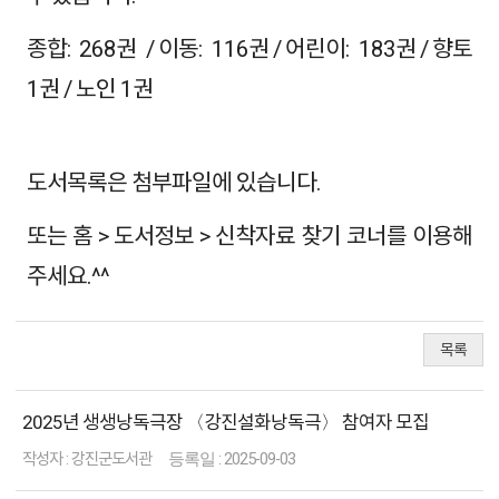
종합: 268권 / 이동: 116권 / 어린이: 183권 / 향토
1권 / 노인 1권
도서목록은 첨부파일에 있습니다.
또는 홈 > 도서정보 > 신착자료 찾기 코너를 이용해
주세요.^^
목록
공
2025년 생생낭독극장 〈강진설화낭독극〉 참여자 모집
지
사
강진군도서관
2025-09-03
항