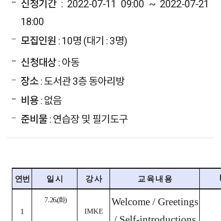
신청기간
: 2022-07-11 09:00 ~ 2022-07-21
18:00
모집인원
: 10명 (대기 : 3명)
신청대상
: 아동
장소
: 도서관 3층 동아리방
비용
: 없음
준비물
: 연습장 및 필기도구
연번
일 시
강 사
교 육 내 용
7. 26.(
화
)
Welcome / Greetings
1
IMKE
/ Self-introductions