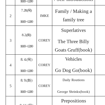
10:00 ~ 12:00
7. 28.(
목
)
Family / Making a
2
IMKE
family tree
10:00 ~ 12:00
Superlatives
8. 2.(
화
)
3
COREY
The Three Billy
10:00 ~ 12:00
Goats Gruff(book)
Vehicles
8. 4.(
목
)
4
COREY
Go Dog Go(book)
10:00 ~ 12:00
Daily Routions
8. 9.(
화
)
5
COREY
10:00 ~ 12:00
George Shrinks(book)
Prepositions