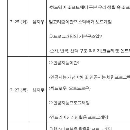
-
하드웨어 소프트웨어 구분 우리 생활 속 소
7. 25.(
화
)
심지우
알고리즘이란
??
스택버거 보드게임
❍
프로그래밍의 기본구조알기
-
순차
,
반복
,
선택 구조 익히기
(
코들리 및 엔트
❍
인공지능이란
?
-
인공지능 개념이해 및 인공지능 체험프로그
(
퀵드로우
,
오토드로우
)
7. 27.(
목
)
심지우
❍
인공지능프로그래밍
-
엔트리머신러닝활용 프로그래밍
❍
햄스터로봇을 활용한 프로그래밍